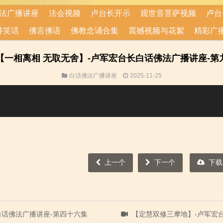
法广播讲座
法会视频
卢台长开示
观世音菩萨视频
卢台
讲笑话
佛言佛语
佛教念诵合集
震撼视频与花絮
精彩广
【一相离相 无取无舍】-卢军宏台长白话佛法广播讲座-第
白话佛法广播讲座
2025-11-25
上一个
下一个
下载
白话佛法广播讲座-第四十六集
【定慧双修三摩地】-卢军宏