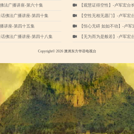
佛法广播讲座-第六十集
【观慧证得空性】-卢军宏台
白话佛法广播讲座-第四十集
【空性无相无愿门】-卢军宏
播讲座-第四十五集
【恒心无碍 如如不动】-卢
白话佛法广播讲座-第四十八集
【无为而为是般若】-卢军宏
Copyright© 2026 澳洲东方华语电视台