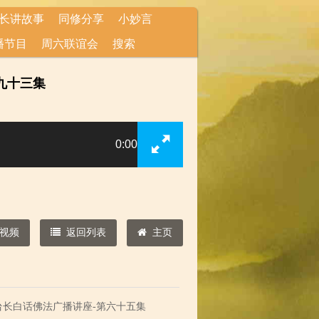
长讲故事
同修分享
小妙言
播节目
周六联谊会
搜索
九十三集
0:00
视频
返回列表
主页
台长白话佛法广播讲座-第六十五集