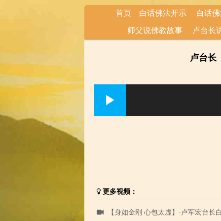
首页
白话佛法开示
白话佛
师父说佛教故事
卢台长
卢台长
更多视频：
【身如金刚 心包太虚】-卢军宏台长