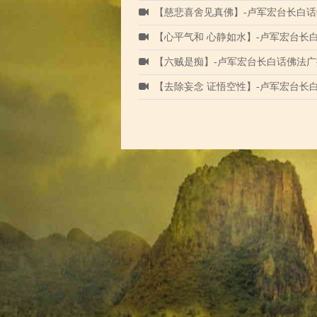
【慈悲喜舍见真佛】-卢军宏台长白话
【心平气和 心静如水】-卢军宏台长
【六贼是痴】-卢军宏台长白话佛法广
【去除妄念 证悟空性】-卢军宏台长