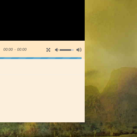
00:00
-
00:00