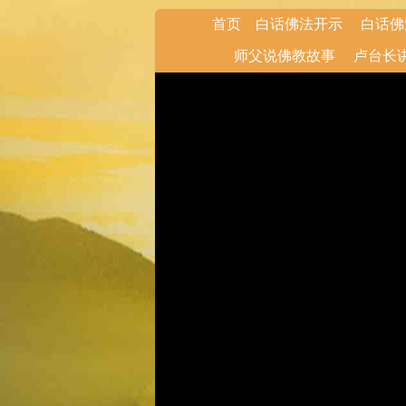
首页
白话佛法开示
白话佛
师父说佛教故事
卢台长