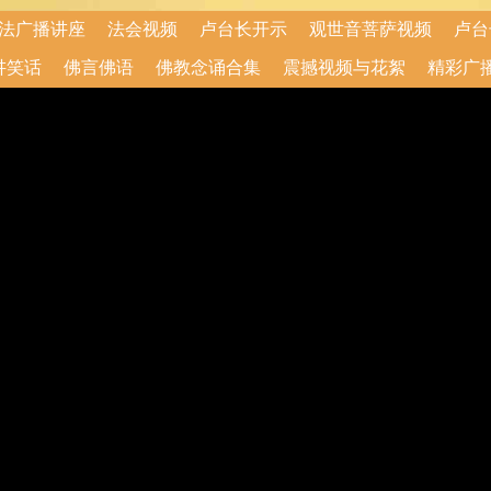
法广播讲座
法会视频
卢台长开示
观世音菩萨视频
卢台
讲笑话
佛言佛语
佛教念诵合集
震撼视频与花絮
精彩广