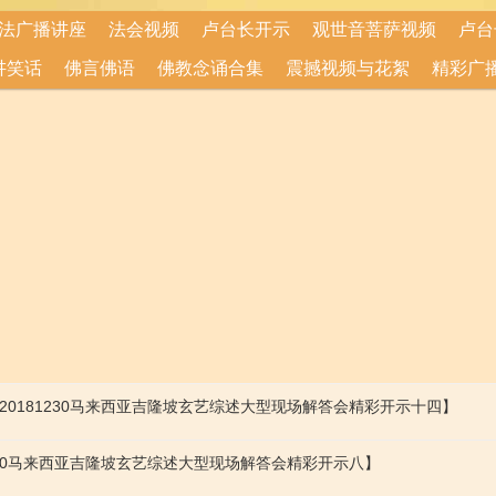
法广播讲座
法会视频
卢台长开示
观世音菩萨视频
卢台
讲笑话
佛言佛语
佛教念诵合集
震撼视频与花絮
精彩广
0181230马来西亚吉隆坡玄艺综述大型现场解答会精彩开示十四】
230马来西亚吉隆坡玄艺综述大型现场解答会精彩开示八】