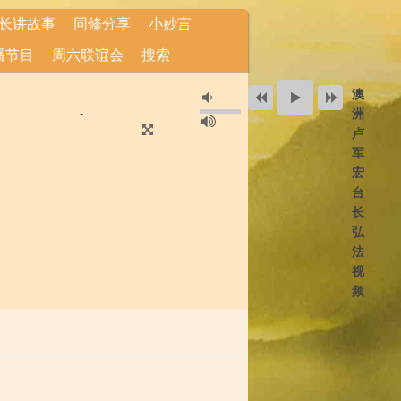
长讲故事
同修分享
小妙言
播节目
周六联谊会
搜索
澳
洲
-
卢
军
宏
台
长
弘
法
视
频