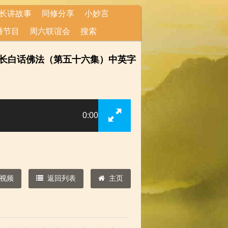
长讲故事
同修分享
小妙言
播节目
周六联谊会
搜索
isode 56 卢台长白话佛法（第五十六集）中英字
0:00
视频
返回列表
主页