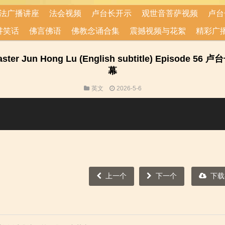
法广播讲座
法会视频
卢台长开示
观世音菩萨视频
卢台
讲笑话
佛言佛语
佛教念诵合集
震撼视频与花絮
精彩广
y Master Jun Hong Lu (English subtitle) Ep
幕
英文
2026-5-6
上一个
下一个
下载