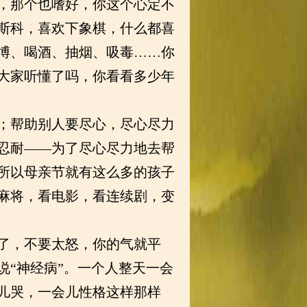
，那个也嗜好，你这个心定不
斯科，喜欢下象棋，什么都喜
博、喝酒、抽烟、吸毒……你
大家听懂了吗，你看看多少年
；帮助别人要尽心，尽心尽力
忍耐——为了尽心尽力地去帮
所以母亲节就有这么多的孩子
麻将，看电影，看连续剧，变
了，不要太怒，你的气就平
“神经病”。一个人整天一会
儿哭，一会儿性格这样那样