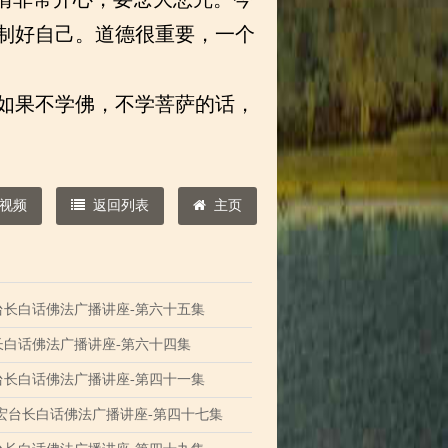
制好自己。道德很重要，一个
如果不学佛，不学菩萨的话，
视频
返回列表
主页
台长白话佛法广播讲座-第六十五集
长白话佛法广播讲座-第六十四集
台长白话佛法广播讲座-第四十一集
军宏台长白话佛法广播讲座-第四十七集