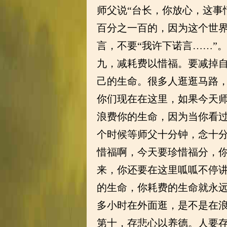
师父说“台长，你放心，这事
百分之一百的，因为这个世
言，不要“我许下诺言……”
九，减耗费以惜福。要减掉
己的生命。很多人逛逛马路
你们现在在这里，如果今天
浪费你的生命，因为当你看
个时候等师父十分钟，念十
惜福啊，今天要珍惜福分，
来，你还要在这里呱呱不停讲
的生命，你耗费的生命就永
多小时在外面逛，是不是在
第十，存悲心以养德。人要