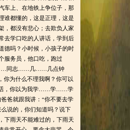
汽车上、在地铁上争位子，那
理谁都懂的，这是正理，这是
架，都没有悲心；去欺负人家
常去学口吃的人讲话，学到后
道德吗？小时候，小孩子的时
个服务员，他口吃，跑过
……同志……几……几点钟
，你为什么不理我啊？你可以
话，你以为我学……学……学
爸爸就跟我讲：“你不要去学
怎么说的，你们知道吗？说下
，下雨天不能难过的，下雨天
情非常开心，要念大悲咒。今