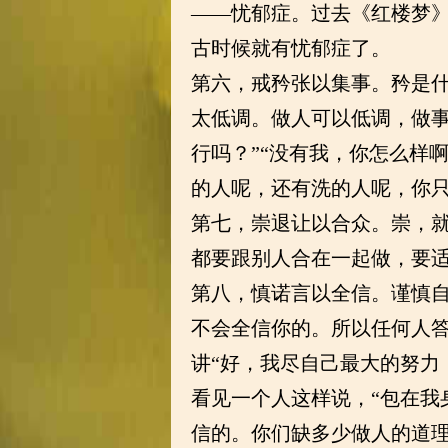
——忧郁症。过去《红楼梦
古时候就有忧郁症了。
第六，戒矜张以集事。矜是
太低调。做人可以低调，做
行吗？”“没有我，你怎么样
的人呢，还有洗的人呢，你
第七，崇退让以合众。崇，就
都要跟别人合在一起做，要
第八，慎诺言以全信。谨慎自
不会全信你的。所以任何人答
讲“好，我尽自己最大的努力
看见一个人这样说，“包在我
信的。你们缺多少做人的道