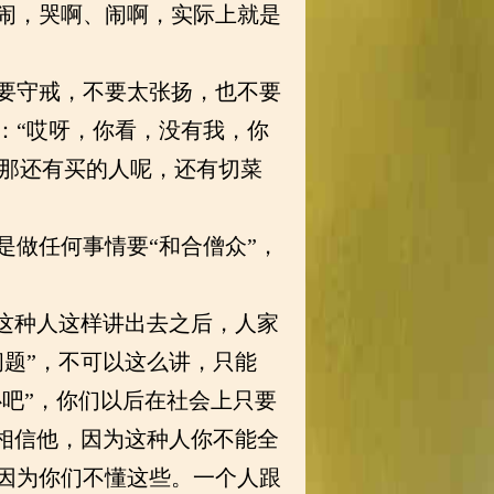
闹，哭啊、闹啊，实际上就是
要守戒，不要太张扬，也不要
：“哎呀，你看，没有我，你
”那还有买的人呢，还有切菜
做任何事情要“和合僧众”，
这种人这样讲出去之后，人家
题”，不可以这么讲，只能
心吧”，你们以后在社会上只要
相信他，因为这种人你不能全
因为你们不懂这些。一个人跟