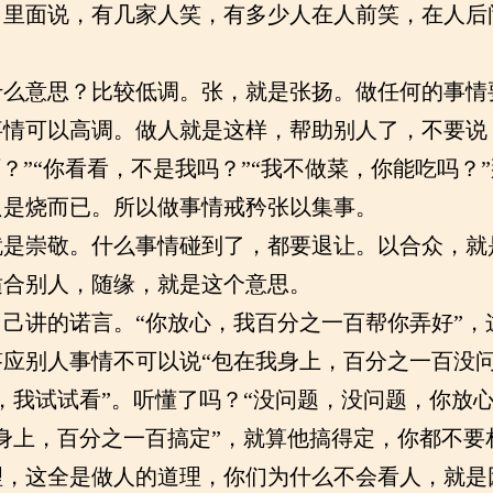
》里面说，有几家人笑，有多少人在人前笑，在人后
什么意思？比较低调。张，就是张扬。做任何的事情
事情可以高调。做人就是这样，帮助别人了，不要说
啊？”“你看看，不是我吗？”“我不做菜，你能吃吗？
只是烧而已。所以做事情戒矜张以集事。
是崇敬。什么事情碰到了，都要退让。以合众，就是
适合别人，随缘，就是这个意思。
己讲的诺言。“你放心，我百分之一百帮你弄好”，
应别人事情不可以说“包在我身上，百分之一百没问
，我试试看”。听懂了吗？“没问题，没问题，你放
身上，百分之一百搞定”，就算他搞得定，你都不要
理，这全是做人的道理，你们为什么不会看人，就是