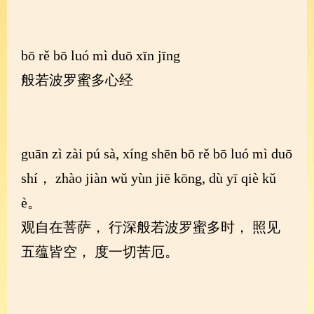
bō rě bō luó mì duō xīn jīng
般若波罗蜜多心经
guān zì zài pú sà, xíng shēn bō rě bō luó mì duō
shí， zhào jiàn wǔ yùn jiē kōng, dù yī qiè kǔ
è。
观自在菩萨， 行深般若波罗蜜多时， 照见
五蕴皆空， 度一切苦厄。