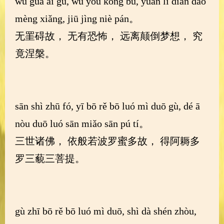
wú guà ài gù, wú yǒu kǒng bù, yuǎn lí diān dǎo
mèng xiǎng, jiū jìng niè pán。
无罣碍故， 无有恐怖， 远离颠倒梦想， 究
竟涅槃。
sān shì zhū fó, yī bō rě bō luó mì duō gù, dé ā
nòu duō luó sān miǎo sān pú tí。
三世诸佛， 依般若波罗蜜多故， 得阿耨多
罗三藐三菩提。
gù zhī bō rě bō luó mì duō, shì dà shén zhòu,