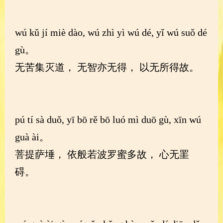
wú kǔ jí miè dào, wú zhì yì wú dé, yǐ wú suǒ dé
gù。
无苦集灭道， 无智亦无得， 以无所得故。
pú tí sà duǒ, yī bō rě bō luó mì duō gù, xīn wú
guà ài。
菩提萨埵， 依般若波罗蜜多故， 心无罣
碍。