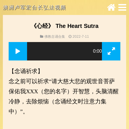
澳洲卢军宏台长弘法视频
《心经》 The Heart Sutra
佛教念诵合集
2022-7-11
0:00
【念诵祈求】
念之前可以祈求“请大慈大悲的观世音菩萨
保佑我XXX（您的名字）开智慧，头脑清醒
冷静，去除烦恼（念诵经文时注意力集
中）”。