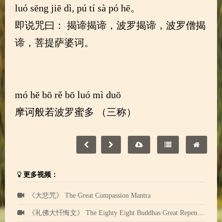
luó sēng jiē dì, pú tí sà pó hē。
即说咒曰： 揭谛揭谛，波罗揭谛，波罗僧揭
谛，菩提萨婆诃。
mó hē bō rě bō luó mì duō
摩诃般若波罗蜜多 （三称）
更多视频：
《大悲咒》 The Great Compassion Mantra
《礼佛大忏悔文》 The Eighty Eight Buddhas Great Repentance